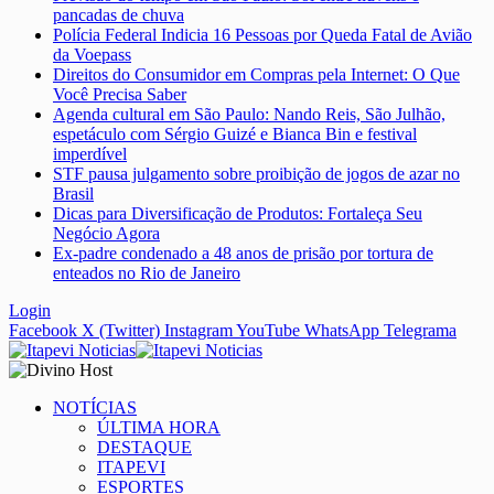
pancadas de chuva
Polícia Federal Indicia 16 Pessoas por Queda Fatal de Avião
da Voepass
Direitos do Consumidor em Compras pela Internet: O Que
Você Precisa Saber
Agenda cultural em São Paulo: Nando Reis, São Julhão,
espetáculo com Sérgio Guizé e Bianca Bin e festival
imperdível
STF pausa julgamento sobre proibição de jogos de azar no
Brasil
Dicas para Diversificação de Produtos: Fortaleça Seu
Negócio Agora
Ex-padre condenado a 48 anos de prisão por tortura de
enteados no Rio de Janeiro
Login
Facebook
X (Twitter)
Instagram
YouTube
WhatsApp
Telegrama
NOTÍCIAS
ÚLTIMA HORA
DESTAQUE
ITAPEVI
ESPORTES