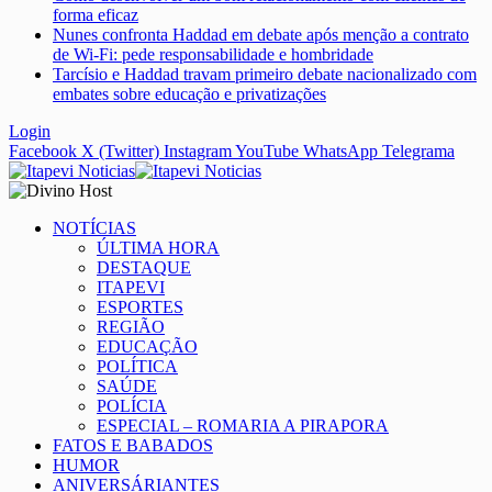
forma eficaz
Nunes confronta Haddad em debate após menção a contrato
de Wi-Fi: pede responsabilidade e hombridade
Tarcísio e Haddad travam primeiro debate nacionalizado com
embates sobre educação e privatizações
Login
Facebook
X (Twitter)
Instagram
YouTube
WhatsApp
Telegrama
NOTÍCIAS
ÚLTIMA HORA
DESTAQUE
ITAPEVI
ESPORTES
REGIÃO
EDUCAÇÃO
POLÍTICA
SAÚDE
POLÍCIA
ESPECIAL – ROMARIA A PIRAPORA
FATOS E BABADOS
HUMOR
ANIVERSÁRIANTES