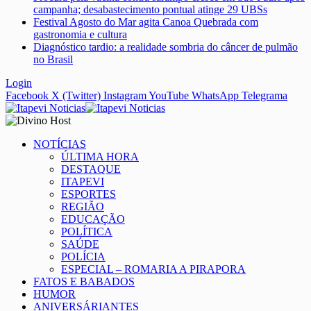
campanha; desabastecimento pontual atinge 29 UBSs
Festival Agosto do Mar agita Canoa Quebrada com
gastronomia e cultura
Diagnóstico tardio: a realidade sombria do câncer de pulmão
no Brasil
Login
Facebook
X (Twitter)
Instagram
YouTube
WhatsApp
Telegrama
NOTÍCIAS
ÚLTIMA HORA
DESTAQUE
ITAPEVI
ESPORTES
REGIÃO
EDUCAÇÃO
POLÍTICA
SAÚDE
POLÍCIA
ESPECIAL – ROMARIA A PIRAPORA
FATOS E BABADOS
HUMOR
ANIVERSÁRIANTES