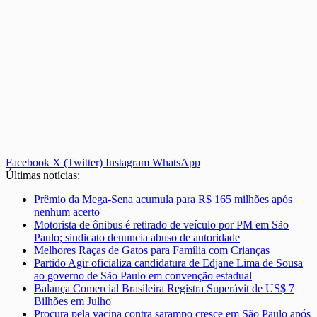
Facebook
X (Twitter)
Instagram
WhatsApp
Últimas notícias:
Prêmio da Mega-Sena acumula para R$ 165 milhões após
nenhum acerto
Motorista de ônibus é retirado de veículo por PM em São
Paulo; sindicato denuncia abuso de autoridade
Melhores Raças de Gatos para Família com Crianças
Partido Agir oficializa candidatura de Edjane Lima de Sousa
ao governo de São Paulo em convenção estadual
Balança Comercial Brasileira Registra Superávit de US$ 7
Bilhões em Julho
Procura pela vacina contra sarampo cresce em São Paulo após