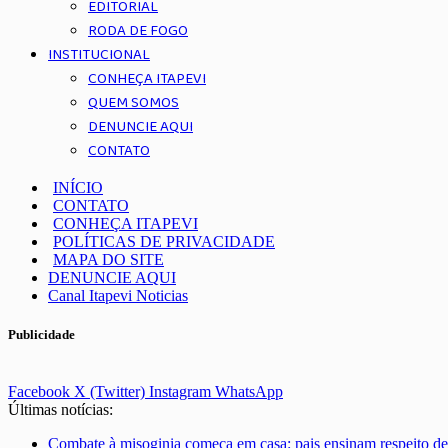
EDITORIAL
RODA DE FOGO
INSTITUCIONAL
CONHEÇA ITAPEVI
QUEM SOMOS
DENUNCIE AQUI
CONTATO
INÍCIO
CONTATO
CONHEÇA ITAPEVI
POLÍTICAS DE PRIVACIDADE
MAPA DO SITE
DENUNCIE AQUI
Canal Itapevi Noticias
Publicidade
Facebook
X (Twitter)
Instagram
WhatsApp
Últimas notícias:
Combate à misoginia começa em casa: pais ensinam respeito de