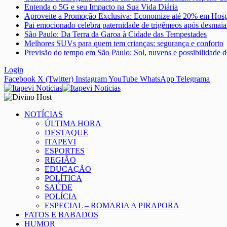
Entenda o 5G e seu Impacto na Sua Vida Diária
Aproveite a Promoção Exclusiva: Economize até 20% em Hosp
Pai emocionado celebra paternidade de trigêmeos após desmaia
São Paulo: Da Terra da Garoa à Cidade das Tempestades
Melhores SUVs para quem tem crianças: segurança e conforto
Previsão do tempo em São Paulo: Sol, nuvens e possibilidade d
Login
Facebook
X (Twitter)
Instagram
YouTube
WhatsApp
Telegrama
NOTÍCIAS
ÚLTIMA HORA
DESTAQUE
ITAPEVI
ESPORTES
REGIÃO
EDUCAÇÃO
POLÍTICA
SAÚDE
POLÍCIA
ESPECIAL – ROMARIA A PIRAPORA
FATOS E BABADOS
HUMOR