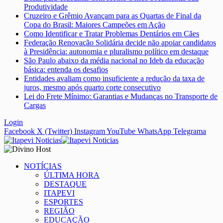
Produtividade
Cruzeiro e Grêmio Avançam para as Quartas de Final da
Copa do Brasil: Maiores Campeões em Ação
Como Identificar e Tratar Problemas Dentários em Cães
Federação Renovação Solidária decide não apoiar candidatos
à Presidência: autonomia e pluralismo político em destaque
São Paulo abaixo da média nacional no Ideb da educação
básica: entenda os desafios
Entidades avaliam como insuficiente a redução da taxa de
juros, mesmo após quarto corte consecutivo
Lei do Frete Mínimo: Garantias e Mudanças no Transporte de
Cargas
Login
Facebook
X (Twitter)
Instagram
YouTube
WhatsApp
Telegrama
NOTÍCIAS
ÚLTIMA HORA
DESTAQUE
ITAPEVI
ESPORTES
REGIÃO
EDUCAÇÃO