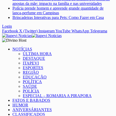
apostas da mãe: impacto na família e nas universidades
Polícia prende homem e apreende grande quantidade de
lança-perfume em Campinas
Brincadeiras Interativas para Pets: Como Fazer em Casa
Login
Facebook
X (Twitter)
Instagram
YouTube
WhatsApp
Telegrama
NOTÍCIAS
ÚLTIMA HORA
DESTAQUE
ITAPEVI
ESPORTES
REGIÃO
EDUCAÇÃO
POLÍTICA
SAÚDE
POLÍCIA
ESPECIAL – ROMARIA A PIRAPORA
FATOS E BABADOS
HUMOR
ANIVERSÁRIANTES
CLASSIFICADOS