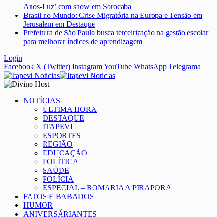
Anos-Luz’ com show em Sorocaba
Brasil no Mundo: Crise Migratória na Europa e Tensão em
Jerusalém em Destaque
Prefeitura de São Paulo busca terceirização na gestão escolar
para melhorar índices de aprendizagem
Login
Facebook
X (Twitter)
Instagram
YouTube
WhatsApp
Telegrama
NOTÍCIAS
ÚLTIMA HORA
DESTAQUE
ITAPEVI
ESPORTES
REGIÃO
EDUCAÇÃO
POLÍTICA
SAÚDE
POLÍCIA
ESPECIAL – ROMARIA A PIRAPORA
FATOS E BABADOS
HUMOR
ANIVERSÁRIANTES