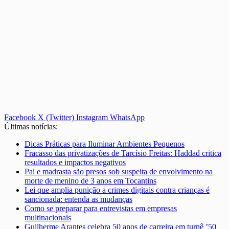
Facebook
X (Twitter)
Instagram
WhatsApp
Últimas notícias:
Dicas Práticas para Iluminar Ambientes Pequenos
Fracasso das privatizações de Tarcísio Freitas: Haddad critica
resultados e impactos negativos
Pai e madrasta são presos sob suspeita de envolvimento na
morte de menino de 3 anos em Tocantins
Lei que amplia punição a crimes digitais contra crianças é
sancionada: entenda as mudanças
Como se preparar para entrevistas em empresas
multinacionais
Guilherme Arantes celebra 50 anos de carreira em turnê ’50