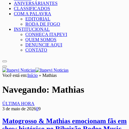
ANIVERSÁRIANTES
CLASSIFICADOS
COM A PALAVRA
EDITORIAL
RODA DE FOGO
INSTITUCIONAL
CONHEÇA ITAPEVI
QUEM SOMOS
DENUNCIE AQUI
CONTATO
Você está em:
Início
»
Mathias
Navegando:
Mathias
ÚLTIMA HORA
3 de maio de 2026
0
9
Matogrosso & Mathias emocionam fãs em
show histórico no Ribeirão Rodeo Music