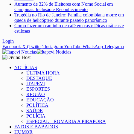
Aumento de 32% de Eleitores com Nome Social em
Campinas: Inclusão e Reconhecimento
Tragédia no Rio de Janeiro: Família colombiana morre em
queda de helicóptero durante passeio panorâmico
Como fazer um cantinho de café em casa: Dicas práticas e
estilosas
Login
Facebook
X (Twitter)
Instagram
YouTube
WhatsApp
Telegrama
NOTÍCIAS
ÚLTIMA HORA
DESTAQUE
ITAPEVI
ESPORTES
REGIÃO
EDUCAÇÃO
POLÍTICA
SAÚDE
POLÍCIA
ESPECIAL – ROMARIA A PIRAPORA
FATOS E BABADOS
HUMOR