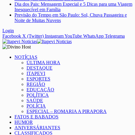
Dia dos Pais: Mensagem Especial e 5 Dicas para uma Viagem
Inesquecível em Família
Previsão do Tempo em São Paulo: Sol, Chuva Passageira e
Noite de Muitas Nuvens
Login
Facebook
X (Twitter)
Instagram
YouTube
WhatsApp
Telegrama
NOTÍCIAS
ÚLTIMA HORA
DESTAQUE
ITAPEVI
ESPORTES
REGIÃO
EDUCAÇÃO
POLÍTICA
SAÚDE
POLÍCIA
ESPECIAL – ROMARIA A PIRAPORA
FATOS E BABADOS
HUMOR
ANIVERSÁRIANTES
CLASSIFICADOS