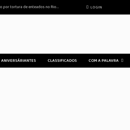
Ex-padre condenado a 48 anos de prisão por tortura de enteados no Rio de Janeiro
LOGIN
ANIVERSÁRIANTES
CLASSIFICADOS
COM A PALAVRA