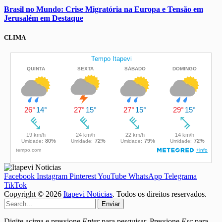
Brasil no Mundo: Crise Migratória na Europa e Tensão em
Jerusalém em Destaque
CLIMA
Facebook
Instagram
Pinterest
YouTube
WhatsApp
Telegrama
TikTok
Copyright © 2026
Itapevi Noticias
. Todos os direitos reservados.
Enviar
Digite acima e pressione
Enter
para pesquisar. Pressione
Esc
para