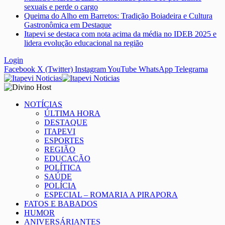
sexuais e perde o cargo
Queima do Alho em Barretos: Tradição Boiadeira e Cultura
Gastronômica em Destaque
Itapevi se destaca com nota acima da média no IDEB 2025 e
lidera evolução educacional na região
Login
Facebook
X (Twitter)
Instagram
YouTube
WhatsApp
Telegrama
NOTÍCIAS
ÚLTIMA HORA
DESTAQUE
ITAPEVI
ESPORTES
REGIÃO
EDUCAÇÃO
POLÍTICA
SAÚDE
POLÍCIA
ESPECIAL – ROMARIA A PIRAPORA
FATOS E BABADOS
HUMOR
ANIVERSÁRIANTES