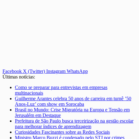
Facebook
X (Twitter)
Instagram
WhatsApp
Últimas notícias:
Como se preparar para entrevistas em empresas
multinacionais
Guilherme Arantes celebra 50 anos de carreira em turnê ’50
Anos-Luz’ com show em Sorocaba
Brasil no Mundo: Crise Migratória na Europa e Tensão em
Jerusalém em Destaque
Prefeitura de São Paulo busca terceirização na gestão escolar
para melhorar índices de aprendizagem
Curiosidades Fascinantes sobre as Redes Sociais
Ministro Marco Buzzi é condenado pelo STJ por crimes