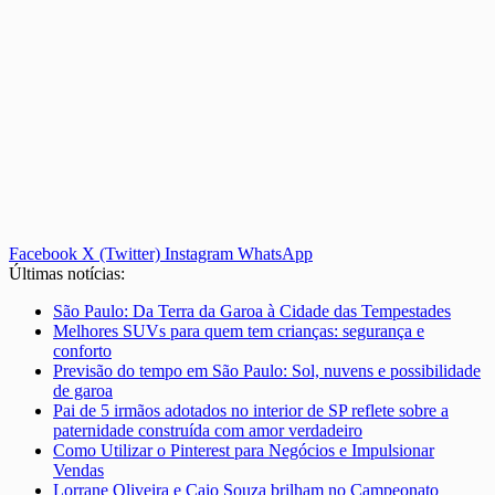
Facebook
X (Twitter)
Instagram
WhatsApp
Últimas notícias:
São Paulo: Da Terra da Garoa à Cidade das Tempestades
Melhores SUVs para quem tem crianças: segurança e
conforto
Previsão do tempo em São Paulo: Sol, nuvens e possibilidade
de garoa
Pai de 5 irmãos adotados no interior de SP reflete sobre a
paternidade construída com amor verdadeiro
Como Utilizar o Pinterest para Negócios e Impulsionar
Vendas
Lorrane Oliveira e Caio Souza brilham no Campeonato