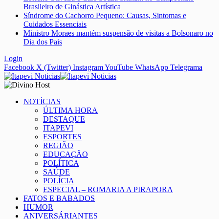
Brasileiro de Ginástica Artística
Síndrome do Cachorro Pequeno: Causas, Sintomas e
Cuidados Essenciais
Ministro Moraes mantém suspensão de visitas a Bolsonaro no
Dia dos Pais
Login
Facebook
X (Twitter)
Instagram
YouTube
WhatsApp
Telegrama
NOTÍCIAS
ÚLTIMA HORA
DESTAQUE
ITAPEVI
ESPORTES
REGIÃO
EDUCAÇÃO
POLÍTICA
SAÚDE
POLÍCIA
ESPECIAL – ROMARIA A PIRAPORA
FATOS E BABADOS
HUMOR
ANIVERSÁRIANTES