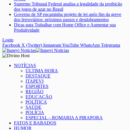
Supremo Tribunal Federal analisa a legalidade da proibição
dos jogos de azar no Brasil
Governo de SP encaminha projeto de lei após fim da greve
dos ferroviários: próximos passos e desdobramentos
Dicas para Trabalhar com Home Office e Aumentar sua
Produtividade
Login
Facebook
X (Twitter)
Instagram
YouTube
WhatsApp
Telegrama
NOTÍCIAS
ÚLTIMA HORA
DESTAQUE
ITAPEVI
ESPORTES
REGIÃO
EDUCAÇÃO
POLÍTICA
SAÚDE
POLÍCIA
ESPECIAL – ROMARIA A PIRAPORA
FATOS E BABADOS
HUMOR