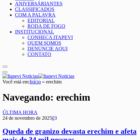
ANIVERSÁRIANTES
CLASSIFICADOS
COM A PALAVRA
EDITORIAL
RODA DE FOGO
INSTITUCIONAL
CONHEÇA ITAPEVI
QUEM SOMOS
DENUNCIE AQUI
CONTATO
Você está em:
Início
»
erechim
Navegando:
erechim
ÚLTIMA HORA
24 de novembro de 2025
0
3
Queda de granizo devasta erechim e afeta
mais de 34 mil pessoas