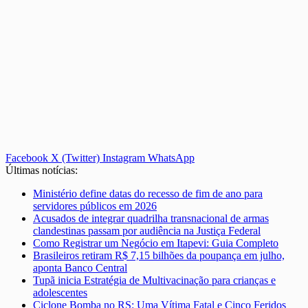
Facebook
X (Twitter)
Instagram
WhatsApp
Últimas notícias:
Ministério define datas do recesso de fim de ano para
servidores públicos em 2026
Acusados de integrar quadrilha transnacional de armas
clandestinas passam por audiência na Justiça Federal
Como Registrar um Negócio em Itapevi: Guia Completo
Brasileiros retiram R$ 7,15 bilhões da poupança em julho,
aponta Banco Central
Tupã inicia Estratégia de Multivacinação para crianças e
adolescentes
Ciclone Bomba no RS: Uma Vítima Fatal e Cinco Feridos