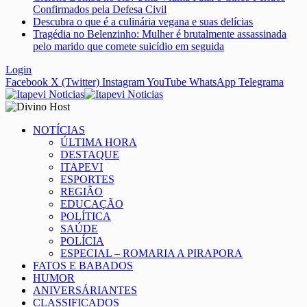
Confirmados pela Defesa Civil
Descubra o que é a culinária vegana e suas delícias
Tragédia no Belenzinho: Mulher é brutalmente assassinada
pelo marido que comete suicídio em seguida
Login
Facebook
X (Twitter)
Instagram
YouTube
WhatsApp
Telegrama
NOTÍCIAS
ÚLTIMA HORA
DESTAQUE
ITAPEVI
ESPORTES
REGIÃO
EDUCAÇÃO
POLÍTICA
SAÚDE
POLÍCIA
ESPECIAL – ROMARIA A PIRAPORA
FATOS E BABADOS
HUMOR
ANIVERSÁRIANTES
CLASSIFICADOS