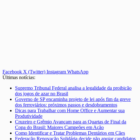
Facebook
X (Twitter)
Instagram
WhatsApp
Últimas notícias:
Supremo Tribunal Federal analisa a legalidade da proibição
dos jogos de azar no Brasil
Governo de SP encaminha projeto de lei após fim da greve
dos ferroviários: próximos passos e desdobramentos
Dicas para Trabalhar com Home Office e Aumentar sua
Produtividade
Cruzeiro e Grêmio Avançam para as Quartas de Final da
Copa do Brasil: Maiores Campeões em Ação
Como Identificar e Tratar Problemas Dentários em Cães
Federação Renovação Solidária decide não apoiar candidatos