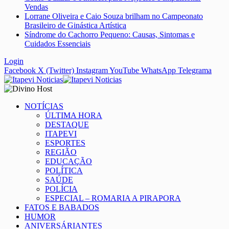
Vendas
Lorrane Oliveira e Caio Souza brilham no Campeonato
Brasileiro de Ginástica Artística
Síndrome do Cachorro Pequeno: Causas, Sintomas e
Cuidados Essenciais
Login
Facebook
X (Twitter)
Instagram
YouTube
WhatsApp
Telegrama
NOTÍCIAS
ÚLTIMA HORA
DESTAQUE
ITAPEVI
ESPORTES
REGIÃO
EDUCAÇÃO
POLÍTICA
SAÚDE
POLÍCIA
ESPECIAL – ROMARIA A PIRAPORA
FATOS E BABADOS
HUMOR
ANIVERSÁRIANTES