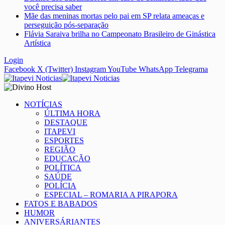
você precisa saber
Mãe das meninas mortas pelo pai em SP relata ameaças e
perseguição pós-separação
Flávia Saraiva brilha no Campeonato Brasileiro de Ginástica
Artística
Login
Facebook
X (Twitter)
Instagram
YouTube
WhatsApp
Telegrama
NOTÍCIAS
ÚLTIMA HORA
DESTAQUE
ITAPEVI
ESPORTES
REGIÃO
EDUCAÇÃO
POLÍTICA
SAÚDE
POLÍCIA
ESPECIAL – ROMARIA A PIRAPORA
FATOS E BABADOS
HUMOR
ANIVERSÁRIANTES