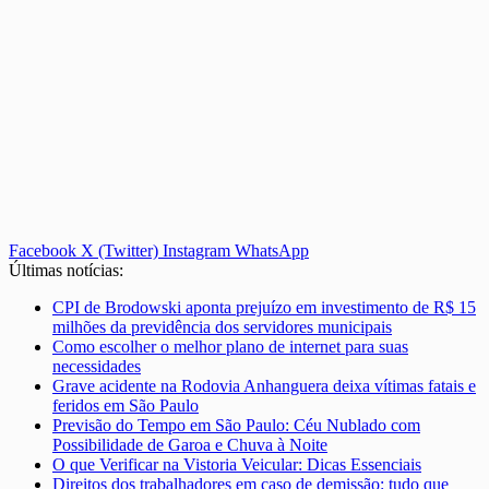
Facebook
X (Twitter)
Instagram
WhatsApp
Últimas notícias:
CPI de Brodowski aponta prejuízo em investimento de R$ 15
milhões da previdência dos servidores municipais
Como escolher o melhor plano de internet para suas
necessidades
Grave acidente na Rodovia Anhanguera deixa vítimas fatais e
feridos em São Paulo
Previsão do Tempo em São Paulo: Céu Nublado com
Possibilidade de Garoa e Chuva à Noite
O que Verificar na Vistoria Veicular: Dicas Essenciais
Direitos dos trabalhadores em caso de demissão: tudo que