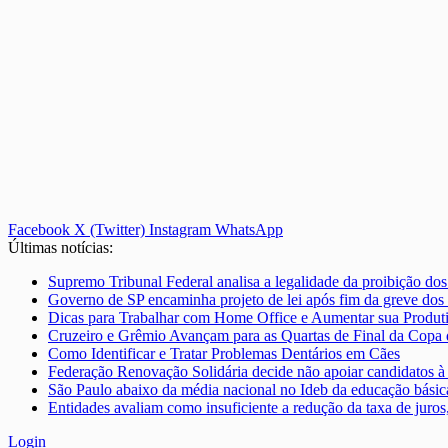
Facebook
X (Twitter)
Instagram
WhatsApp
Últimas notícias:
Supremo Tribunal Federal analisa a legalidade da proibição dos
Governo de SP encaminha projeto de lei após fim da greve dos 
Dicas para Trabalhar com Home Office e Aumentar sua Produt
Cruzeiro e Grêmio Avançam para as Quartas de Final da Copa
Como Identificar e Tratar Problemas Dentários em Cães
Federação Renovação Solidária decide não apoiar candidatos à 
São Paulo abaixo da média nacional no Ideb da educação básica
Entidades avaliam como insuficiente a redução da taxa de juro
Login