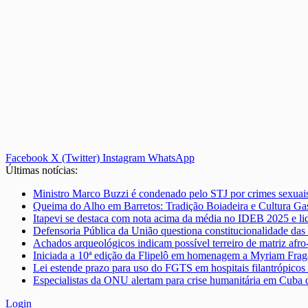
Facebook
X (Twitter)
Instagram
WhatsApp
Últimas notícias:
Ministro Marco Buzzi é condenado pelo STJ por crimes sexuais
Queima do Alho em Barretos: Tradição Boiadeira e Cultura G
Itapevi se destaca com nota acima da média no IDEB 2025 e li
Defensoria Pública da União questiona constitucionalidade das 
Achados arqueológicos indicam possível terreiro de matriz afro
Iniciada a 10ª edição da Flipelô em homenagem a Myriam Frag
Lei estende prazo para uso do FGTS em hospitais filantrópicos
Especialistas da ONU alertam para crise humanitária em Cub
Login