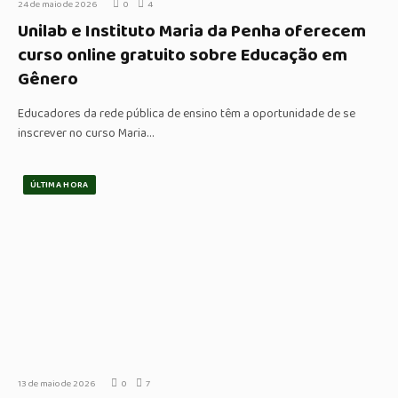
24 de maio de 2026
0
4
Unilab e Instituto Maria da Penha oferecem
curso online gratuito sobre Educação em
Gênero
Educadores da rede pública de ensino têm a oportunidade de se
inscrever no curso Maria…
ÚLTIMA HORA
13 de maio de 2026
0
7