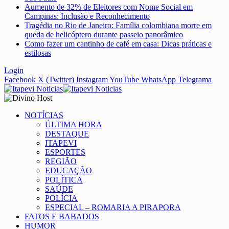
Aumento de 32% de Eleitores com Nome Social em
Campinas: Inclusão e Reconhecimento
Tragédia no Rio de Janeiro: Família colombiana morre em
queda de helicóptero durante passeio panorâmico
Como fazer um cantinho de café em casa: Dicas práticas e
estilosas
Login
Facebook
X (Twitter)
Instagram
YouTube
WhatsApp
Telegrama
NOTÍCIAS
ÚLTIMA HORA
DESTAQUE
ITAPEVI
ESPORTES
REGIÃO
EDUCAÇÃO
POLÍTICA
SAÚDE
POLÍCIA
ESPECIAL – ROMARIA A PIRAPORA
FATOS E BABADOS
HUMOR