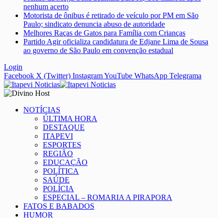
nenhum acerto
Motorista de ônibus é retirado de veículo por PM em São
Paulo; sindicato denuncia abuso de autoridade
Melhores Raças de Gatos para Família com Crianças
Partido Agir oficializa candidatura de Edjane Lima de Sousa
ao governo de São Paulo em convenção estadual
Login
Facebook
X (Twitter)
Instagram
YouTube
WhatsApp
Telegrama
NOTÍCIAS
ÚLTIMA HORA
DESTAQUE
ITAPEVI
ESPORTES
REGIÃO
EDUCAÇÃO
POLÍTICA
SAÚDE
POLÍCIA
ESPECIAL – ROMARIA A PIRAPORA
FATOS E BABADOS
HUMOR