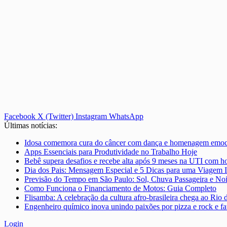
Facebook
X (Twitter)
Instagram
WhatsApp
Últimas notícias:
Idosa comemora cura do câncer com dança e homenagem emoci
Apps Essenciais para Produtividade no Trabalho Hoje
Bebê supera desafios e recebe alta após 9 meses na UTI com
Dia dos Pais: Mensagem Especial e 5 Dicas para uma Viagem I
Previsão do Tempo em São Paulo: Sol, Chuva Passageira e No
Como Funciona o Financiamento de Motos: Guia Completo
Flisamba: A celebração da cultura afro-brasileira chega ao Rio 
Engenheiro químico inova unindo paixões por pizza e rock e fa
Login