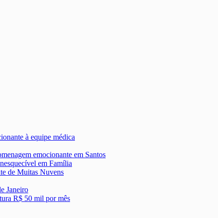
onante à equipe médica
 homenagem emocionante em Santos
nesquecível em Família
ite de Muitas Nuvens
de Janeiro
tura R$ 50 mil por mês