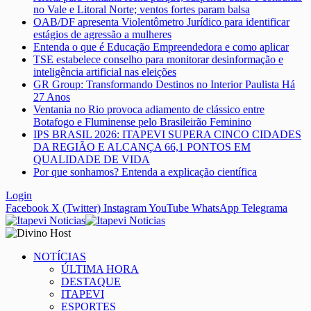
no Vale e Litoral Norte; ventos fortes param balsa
OAB/DF apresenta Violentômetro Jurídico para identificar
estágios de agressão a mulheres
Entenda o que é Educação Empreendedora e como aplicar
TSE estabelece conselho para monitorar desinformação e
inteligência artificial nas eleições
GR Group: Transformando Destinos no Interior Paulista Há
27 Anos
Ventania no Rio provoca adiamento de clássico entre
Botafogo e Fluminense pelo Brasileirão Feminino
IPS BRASIL 2026: ITAPEVI SUPERA CINCO CIDADES
DA REGIÃO E ALCANÇA 66,1 PONTOS EM
QUALIDADE DE VIDA
Por que sonhamos? Entenda a explicação científica
Login
Facebook
X (Twitter)
Instagram
YouTube
WhatsApp
Telegrama
NOTÍCIAS
ÚLTIMA HORA
DESTAQUE
ITAPEVI
ESPORTES