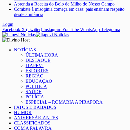
Aprenda a Receita do Bolo de Milho do Nosso Campo
Combate à misoginia começa em casa: pais ensinam respeito
desde a infância
Login
Facebook
X (Twitter)
Instagram
YouTube
WhatsApp
Telegrama
NOTÍCIAS
ÚLTIMA HORA
DESTAQUE
ITAPEVI
ESPORTES
REGIÃO
EDUCAÇÃO
POLÍTICA
SAÚDE
POLÍCIA
ESPECIAL – ROMARIA A PIRAPORA
FATOS E BABADOS
HUMOR
ANIVERSÁRIANTES
CLASSIFICADOS
COM A PALAVRA