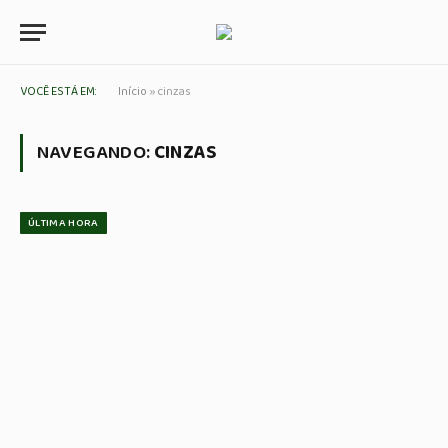
VOCÊ ESTÁ EM:
Início
»
cinzas
NAVEGANDO:
CINZAS
ÚLTIMA HORA