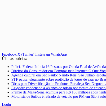
Facebook
X (Twitter)
Instagram
WhatsApp
Últimas notícias:
Polícia Federal Indicia 16 Pessoas por Queda Fatal de Avião d
Direitos do Consumidor em Compras pela Internet: O Que Você
Agenda cultural em São Paulo: Nando Reis, São Julhão, espetá
STF pausa julgamento sobre proibição de jogos de azar no Bras
Dicas para Diversificação de Produtos: Fortaleça Seu Negócio
Ex-padre condenado a 48 anos de prisão por tortura de enteado
Prêmio da Mega-Sena acumula para R$ 165 milhões após nenh
Motorista de ônibus é retirado de veículo por PM em São Paulo
Login