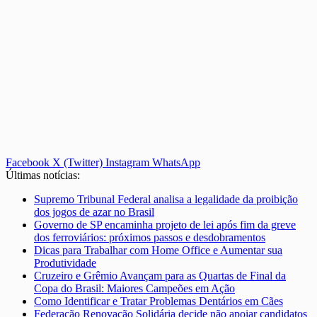
Facebook
X (Twitter)
Instagram
WhatsApp
Últimas notícias:
Supremo Tribunal Federal analisa a legalidade da proibição
dos jogos de azar no Brasil
Governo de SP encaminha projeto de lei após fim da greve
dos ferroviários: próximos passos e desdobramentos
Dicas para Trabalhar com Home Office e Aumentar sua
Produtividade
Cruzeiro e Grêmio Avançam para as Quartas de Final da
Copa do Brasil: Maiores Campeões em Ação
Como Identificar e Tratar Problemas Dentários em Cães
Federação Renovação Solidária decide não apoiar candidatos