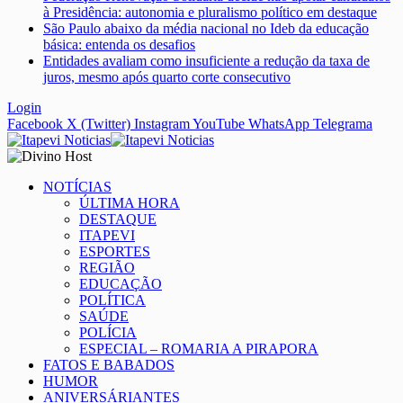
à Presidência: autonomia e pluralismo político em destaque
São Paulo abaixo da média nacional no Ideb da educação
básica: entenda os desafios
Entidades avaliam como insuficiente a redução da taxa de
juros, mesmo após quarto corte consecutivo
Login
Facebook
X (Twitter)
Instagram
YouTube
WhatsApp
Telegrama
NOTÍCIAS
ÚLTIMA HORA
DESTAQUE
ITAPEVI
ESPORTES
REGIÃO
EDUCAÇÃO
POLÍTICA
SAÚDE
POLÍCIA
ESPECIAL – ROMARIA A PIRAPORA
FATOS E BABADOS
HUMOR
ANIVERSÁRIANTES