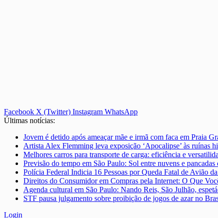
Facebook
X (Twitter)
Instagram
WhatsApp
Últimas notícias:
Jovem é detido após ameaçar mãe e irmã com faca em Praia Gr
Artista Alex Flemming leva exposição ‘Apocalipse’ às ruínas h
Melhores carros para transporte de carga: eficiência e versatilid
Previsão do tempo em São Paulo: Sol entre nuvens e pancadas
Polícia Federal Indicia 16 Pessoas por Queda Fatal de Avião d
Direitos do Consumidor em Compras pela Internet: O Que Você
Agenda cultural em São Paulo: Nando Reis, São Julhão, espetá
STF pausa julgamento sobre proibição de jogos de azar no Bras
Login