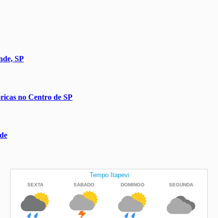
nde, SP
óricas no Centro de SP
ade