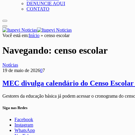
DENUNCIE AQUI
CONTATO
Você está em:
Início
»
censo escolar
Navegando:
censo escolar
Notícias
19 de maio de 2026
0
7
MEC divulga calendário do Censo Escolar
Gestores da educação básica já podem acessar o cronograma do cens
Siga nas Redes
Facebook
Instagram
WhatsApp