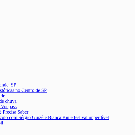
ande, SP
istóricas no Centro de SP
ade
 de chuva
a Voepass
 Precisa Saber
culo com Sérgio Guizé e Bianca Bin e festival imperdível
il