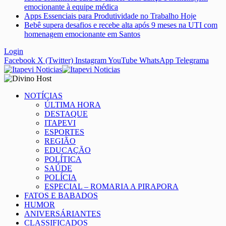
emocionante à equipe médica
Apps Essenciais para Produtividade no Trabalho Hoje
Bebê supera desafios e recebe alta após 9 meses na UTI com
homenagem emocionante em Santos
Login
Facebook
X (Twitter)
Instagram
YouTube
WhatsApp
Telegrama
NOTÍCIAS
ÚLTIMA HORA
DESTAQUE
ITAPEVI
ESPORTES
REGIÃO
EDUCAÇÃO
POLÍTICA
SAÚDE
POLÍCIA
ESPECIAL – ROMARIA A PIRAPORA
FATOS E BABADOS
HUMOR
ANIVERSÁRIANTES
CLASSIFICADOS