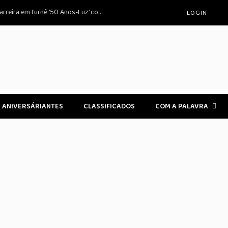
Guilherme Arantes celebra 50 anos de carreira em turnê ’50 Anos-Luz’ com show em Sorocaba
LOGIN
ANIVERSÁRIANTES
CLASSIFICADOS
COM A PALAVRA