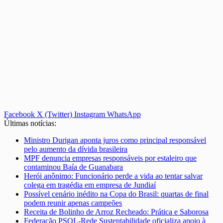
Facebook
X (Twitter)
Instagram
WhatsApp
Últimas notícias:
Ministro Durigan aponta juros como principal responsável
pelo aumento da dívida brasileira
MPF denuncia empresas responsáveis por estaleiro que
contaminou Baía de Guanabara
Herói anônimo: Funcionário perde a vida ao tentar salvar
colega em tragédia em empresa de Jundiaí
Possível cenário inédito na Copa do Brasil: quartas de final
podem reunir apenas campeões
Receita de Bolinho de Arroz Recheado: Prática e Saborosa
Federação PSOL-Rede Sustentabilidade oficializa apoio à