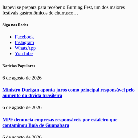
Itapevi se prepara para receber o Burning Fest, um dos maiores
festivais gastronômicos de churrasco…
Siga nas Redes
Facebook
Instagram
WhatsApp
YouTube
Noticias Populares
6 de agosto de 2026
Ministro Durigan aponta juros como principal responsável pelo
aumento da dívida brasileira
6 de agosto de 2026
MPF denuncia empresas responsáveis por estaleiro que
contaminou Baía de Guanabara
6 de agosto de 2026