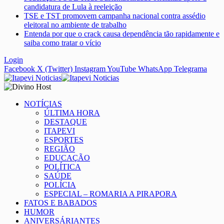
candidatura de Lula à reeleição
TSE e TST promovem campanha nacional contra assédio
eleitoral no ambiente de trabalho
Entenda por que o crack causa dependência tão rapidamente e
saiba como tratar o vício
Login
Facebook
X (Twitter)
Instagram
YouTube
WhatsApp
Telegrama
NOTÍCIAS
ÚLTIMA HORA
DESTAQUE
ITAPEVI
ESPORTES
REGIÃO
EDUCAÇÃO
POLÍTICA
SAÚDE
POLÍCIA
ESPECIAL – ROMARIA A PIRAPORA
FATOS E BABADOS
HUMOR
ANIVERSÁRIANTES