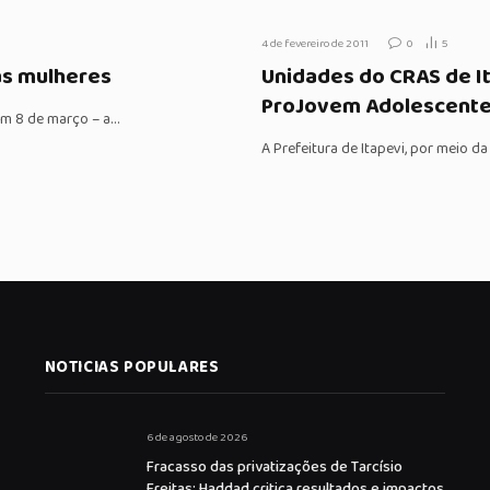
4 de fevereiro de 2011
0
5
 às mulheres
Unidades do CRAS de It
ProJovem Adolescent
m 8 de março – a…
A Prefeitura de Itapevi, por meio da
NOTICIAS POPULARES
6 de agosto de 2026
Fracasso das privatizações de Tarcísio
Freitas: Haddad critica resultados e impactos