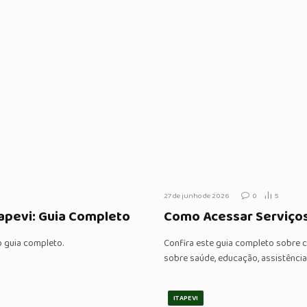
27 de junho de 2026
0
5
tapevi: Guia Completo
Como Acessar Serviços
o guia completo.
Confira este guia completo sobre 
sobre saúde, educação, assistência 
ITAPEVI