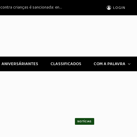
Lei que amplia punição a crimes digitais contra crianças é sancionada: entenda as mudanças
LOGIN
ANIVERSÁRIANTES
CLASSIFICADOS
COM A PALAVRA
NOTÍCIAS