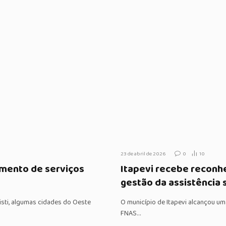
23 de abril de 2026
0
10
amento de serviços
Itapevi recebe reconh
gestão da assistência 
risti, algumas cidades do Oeste
O município de Itapevi alcançou u
FNAS…