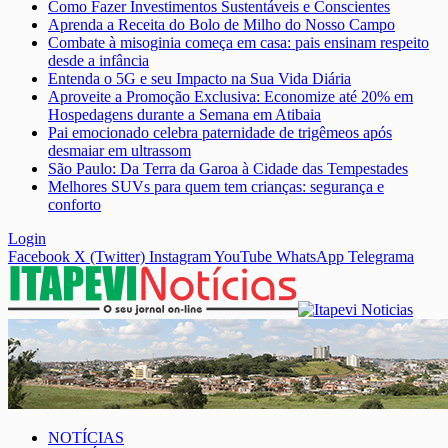
Como Fazer Investimentos Sustentáveis e Conscientes
Aprenda a Receita do Bolo de Milho do Nosso Campo
Combate à misoginia começa em casa: pais ensinam respeito
desde a infância
Entenda o 5G e seu Impacto na Sua Vida Diária
Aproveite a Promoção Exclusiva: Economize até 20% em
Hospedagens durante a Semana em Atibaia
Pai emocionado celebra paternidade de trigêmeos após
desmaiar em ultrassom
São Paulo: Da Terra da Garoa à Cidade das Tempestades
Melhores SUVs para quem tem crianças: segurança e
conforto
Login
Facebook
X (Twitter)
Instagram
YouTube
WhatsApp
Telegrama
NOTÍCIAS