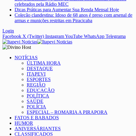
celebrados pela Rádio MEC
Dicas Práticas para Aumentar Sua Renda Mensal Hoje
Coleção clandestina: Idoso de 68 anos é preso com arsenal de
armas e munições restritas em Piracicaba
Login
Facebook
X (Twitter)
Instagram
YouTube
WhatsApp
Telegrama
NOTÍCIAS
ÚLTIMA HORA
DESTAQUE
ITAPEVI
ESPORTES
REGIÃO
EDUCAÇÃO
POLÍTICA
SAÚDE
POLÍCIA
ESPECIAL – ROMARIA A PIRAPORA
FATOS E BABADOS
HUMOR
ANIVERSÁRIANTES
CLASSIFICADOS