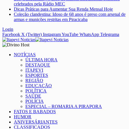
celebrados pela Rádio MEC
Dicas Práticas para Aumentar Sua Renda Mensal Hoje
Coleção clandestina: Idoso de 68 anos é preso com arsenal de
armas e munições restritas em Piracicaba
Login
Facebook
X (Twitter)
Instagram
YouTube
WhatsApp
Telegrama
NOTÍCIAS
ÚLTIMA HORA
DESTAQUE
ITAPEVI
ESPORTES
REGIÃO
EDUCAÇÃO
POLÍTICA
SAÚDE
POLÍCIA
ESPECIAL – ROMARIA A PIRAPORA
FATOS E BABADOS
HUMOR
ANIVERSÁRIANTES
CLASSIFICADOS