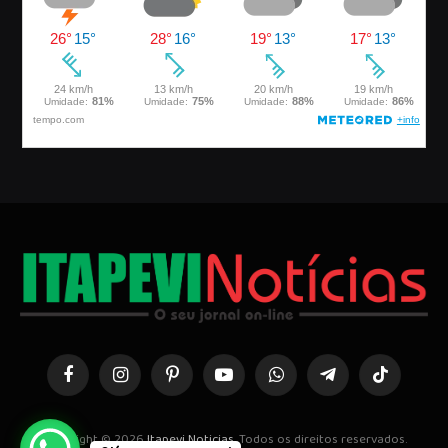
Facebook
Instagram
Pinterest
YouTube
WhatsApp
Telegrama
TikTok
Copyright © 2026
Itapevi Noticias
. Todos os direitos reservados.