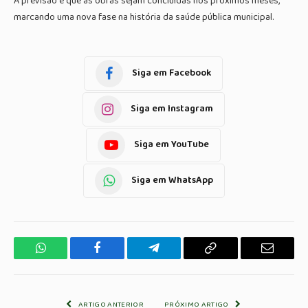
A previsão é que as obras sejam concluídas nos próximos meses,
marcando uma nova fase na história da saúde pública municipal.
Siga em Facebook
Siga em Instagram
Siga em YouTube
Siga em WhatsApp
WhatsApp
Facebook
Telegrama
Copiar
E-
Link
mail
ARTIGO ANTERIOR
PRÓXIMO ARTIGO